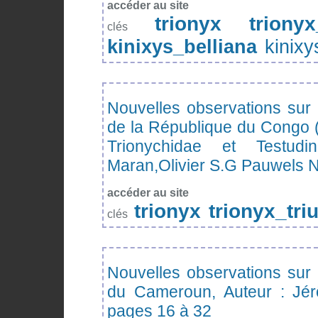
accéder au site
trionyx
trionyx
clés
kinixys_belliana
kinix
Nouvelles observations sur l
de la République du Congo 
Trionychidae et Testudi
Maran,Olivier S.G Pauwels N
accéder au site
trionyx
trionyx_tri
clés
Nouvelles observations sur l
du Cameroun, Auteur : Jé
pages 16 à 32