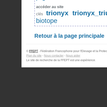
accéder au site
trionyx
trionyx_tr
clés
biotope
Retour à la page principale
©
FFEPT
- Fédération Francophone pour l'Elevage et la Protec
Plan du site
-
Nous contacter
-
Nous aider
Le site de recherche de la FFEPT est une
expérience
.