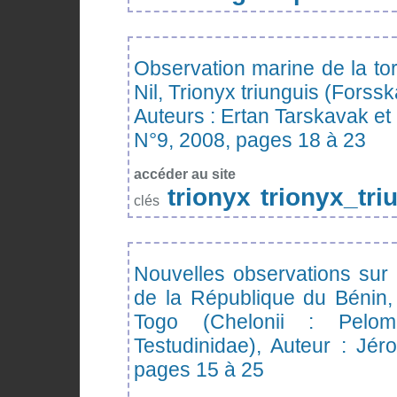
Observation marine de la to
Nil, Trionyx triunguis (Forss
Auteurs : Ertan Tarskavak et
N°9, 2008, pages 18 à 23
accéder au site
trionyx
trionyx_tri
clés
Nouvelles observations sur l
de la République du Bénin, 
Togo (Chelonii : Pelome
Testudinidae), Auteur : Jé
pages 15 à 25