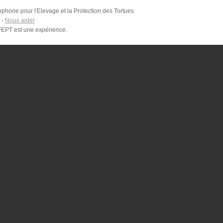
phone pour l'Elevage et la Protection des Tortues
-
Nous aider
FFEPT est une
expérience
.