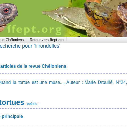
vue Chéloniens
Retour vers ffept.org
recherche pour 'hirondelles'
articles de la revue Chéloniens
 Quand la tortue est une muse..., Auteur : Marie Droullé, N°24,
tortues
poésie
 principale