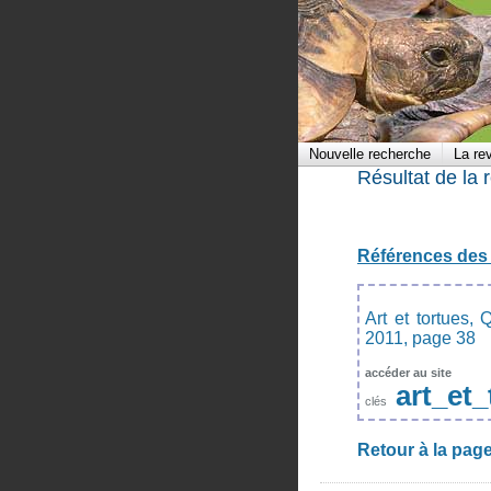
Nouvelle recherche
La re
Résultat de la 
Références des 
Art et tortues,
2011, page 38
accéder au site
art_et_
clés
Retour à la page