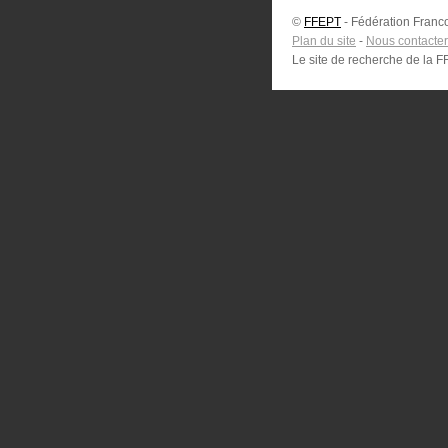
©
FFEPT
- Fédération Franco
Plan du site
-
Nous contacter
Le site de recherche de la 